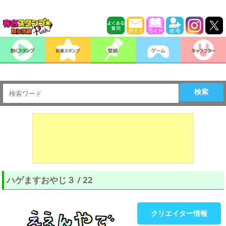
検索
ハゲますおやじ３ / 22
クリエイター情報