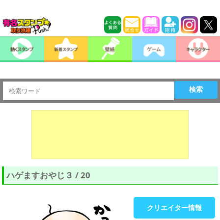
検索
ハゲますおやじ３ / 20
クリエイター情報