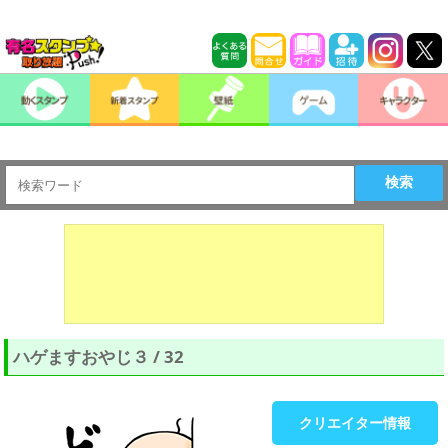
検索
ハゲますおやじ３ / 32
クリエイター情報