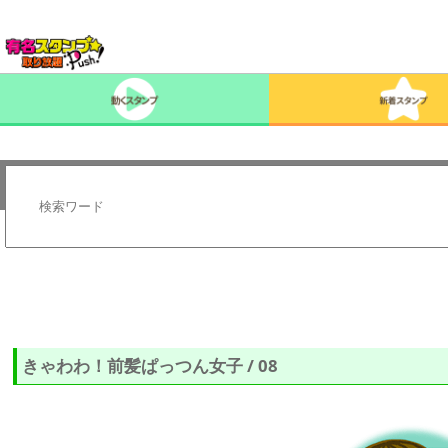
きゃわわ！前髪ぱっつん女子 / 08