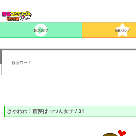
きゃわわ！前髪ぱっつん女子 / 31