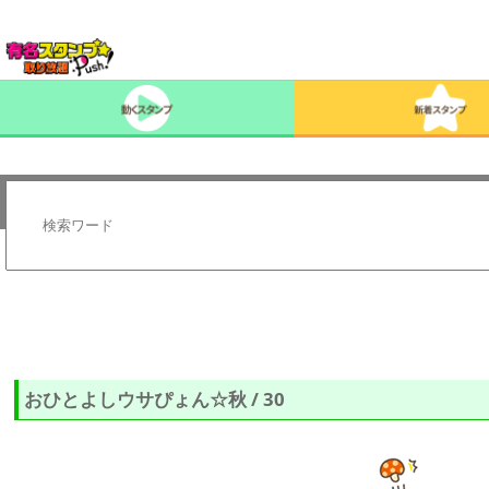
おひとよしウサぴょん☆秋 / 30