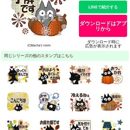
LINEで紹介する
ダウンロードはアプ
リから
ダウンロード時に
広告が表示されます
(C)Macha's room.
同じシリーズの他のスタンプはこちら