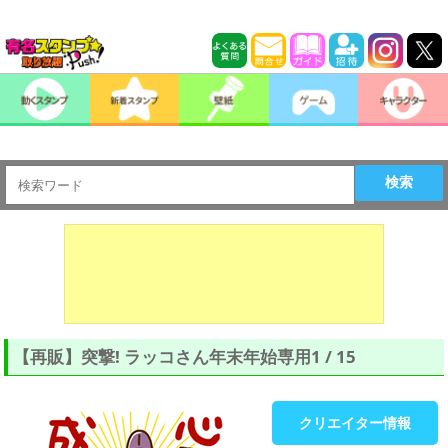
検索
【再販】突撃! ラッコさん年末年始専用1 / 15
クリエイター情報