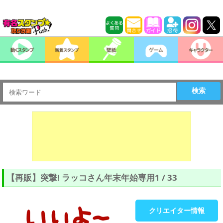
検索
【再販】突撃! ラッコさん年末年始専用1 / 33
クリエイター情報