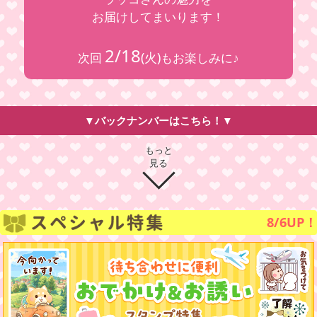
お届けしてまいります！
2/18
(火)
次回
もお楽しみに♪
▼バックナンバーはこちら！▼
もっと
見る
8/6UP！