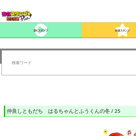
仲良しともだち はるちゃんとふうくんの冬 / 25