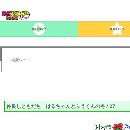
仲良しともだち はるちゃんとふうくんの冬 / 27