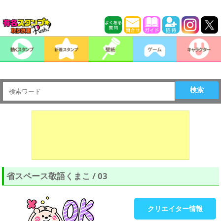
検索
省スペース敬語くまこ / 03
クリエイター情報