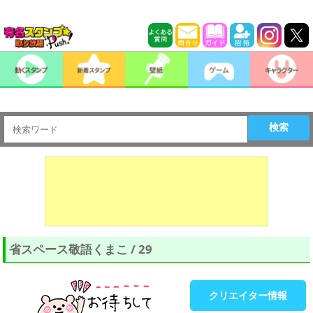
検索
省スペース敬語くまこ / 29
クリエイター情報