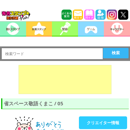
検索
省スペース敬語くまこ / 05
クリエイター情報