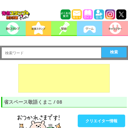
検索
省スペース敬語くまこ / 08
クリエイター情報