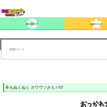
冬もぬくぬく カワウソさん / 07