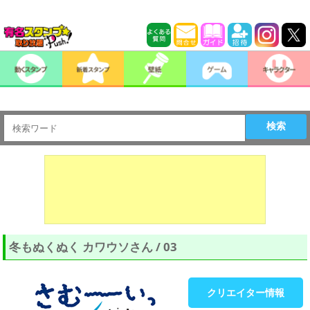
検索
冬もぬくぬく カワウソさん / 03
クリエイター情報