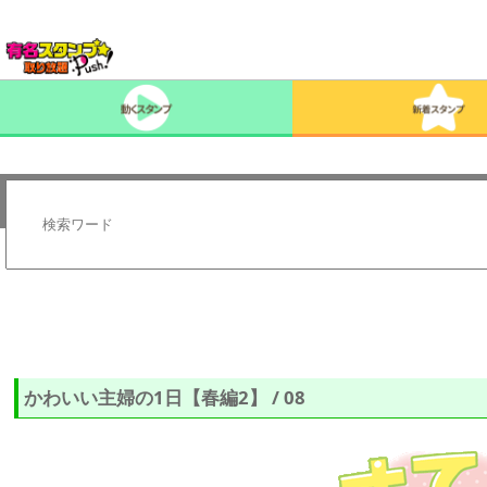
かわいい主婦の1日【春編2】 / 08