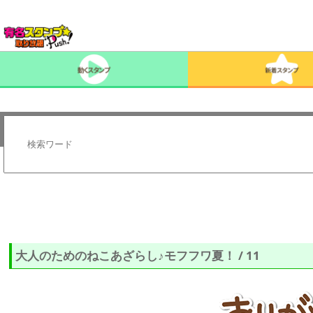
大人のためのねこあざらし♪モフフワ夏！ / 11