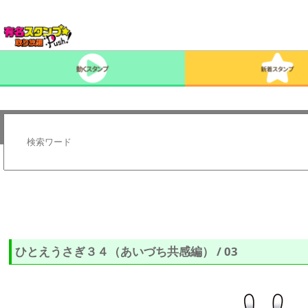
ひとえうさぎ３４（あいづち共感編） / 03