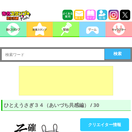
検索
ひとえうさぎ３４（あいづち共感編） / 30
クリエイター情報