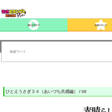
ひとえうさぎ３４（あいづち共感編） / 08