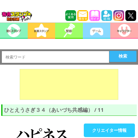
検索
ひとえうさぎ３４（あいづち共感編） / 11
クリエイター情報