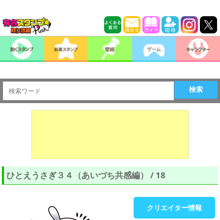
検索
ひとえうさぎ３４（あいづち共感編） / 18
クリエイター情報