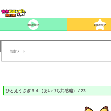
ひとえうさぎ３４（あいづち共感編） / 23