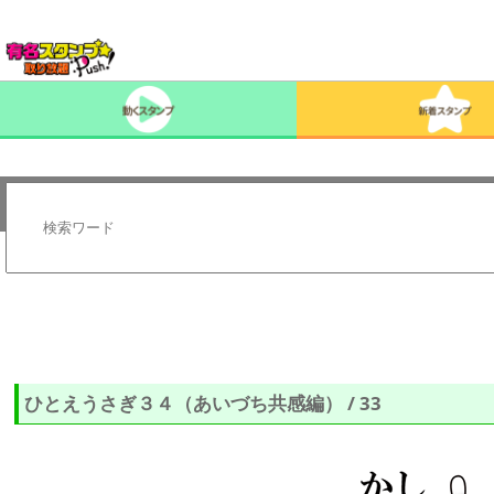
ひとえうさぎ３４（あいづち共感編） / 33