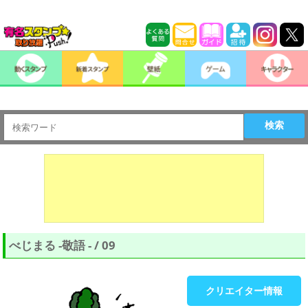
検索
べじまる -敬語 - / 09
クリエイター情報